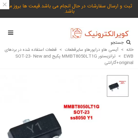
×
ثبت و ارسال سفارشات در حال انجام می باشد.قیمت ها بروز می
باشد.
جستجو
خانه
>
آیسی هاو درایورهاو سایرقطعات
>
قطعات استفاده شده در بردهای
EWB
>
ترانزیستور MMBT8050LT1G پکیج SOT-23- New and
original+گارانتی