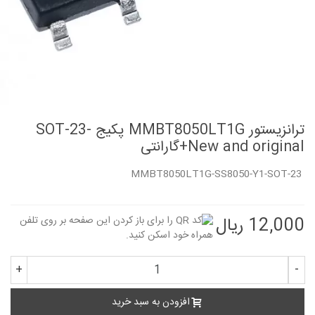
ترانزیستور MMBT8050LT1G پکیج SOT-23-
New and original+گارانتی
MMBT8050LT1G-SS8050-Y1-SOT-23
12,000 ریال
+
-
افزودن به سبد خرید