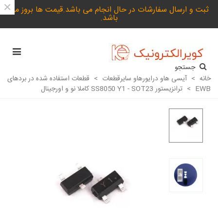
×
ثبت و ارسال سفارشات در حال انجام می باشد.قیمت ها بروز می
باشد.
جستجو
خانه
>
آیسی هاو درایورهاو سایرقطعات
>
قطعات استفاده شده در بردهای
EWB
>
ترانزیستور SS8050 Y1 - SOT23 کاملا نو و اورجینال