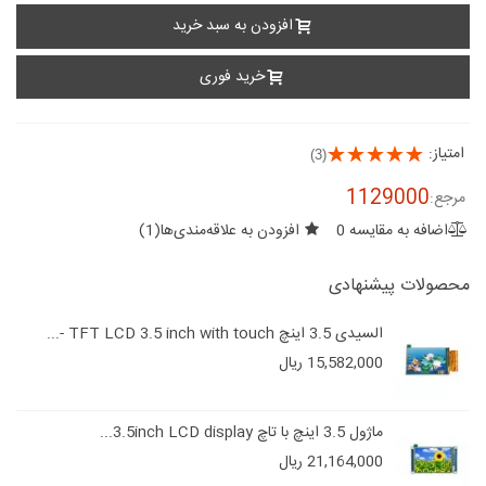
افزودن به سبد خرید
خرید فوری
امتیاز:
(3)
1129000
مرجع:
اضافه به مقایسه
0
افزودن به علاقه‌مندی‌ها
(
1
)
محصولات پیشنهادی
السیدی 3.5 اینچ TFT LCD 3.5 inch with touch -...
15,582,000 ریال
ماژول 3.5 اینچ با تاچ 3.5inch LCD display...
21,164,000 ریال