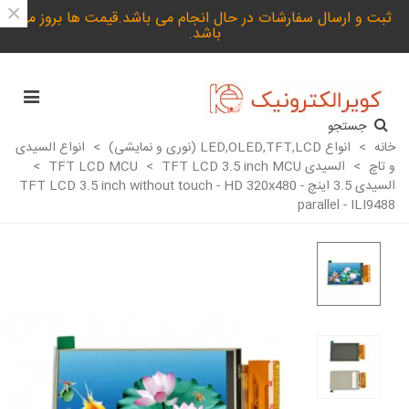
×
ثبت و ارسال سفارشات در حال انجام می باشد.قیمت ها بروز می
باشد.
جستجو
خانه
>
انواع LED,OLED,TFT,LCD (نوری و نمایشی)
>
انواع السیدی
و تاچ
>
السیدی TFT LCD MCU
TFT LCD 3.5 inch MCU
>
>
السیدی 3.5 اینچ TFT LCD 3.5 inch without touch - HD 320x480 -
parallel - ILI9488