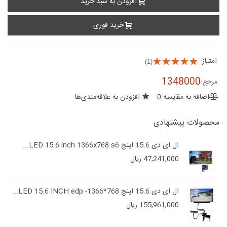
افزودن به سبد خرید
خرید فوری
امتیاز:
(1)
1348000
مرجع:
اضافه به مقایسه
0
افزودن به علاقه‌مندی‌ها
محصولات پیشنهادی
ال ای دی 15.6 اینچ LED 15.6 inch 1366x768 s6...
47,241,000 ریال
ال ای دی 15.6 اینچ LED 15.6 INCH edp -1366*768...
155,961,000 ریال