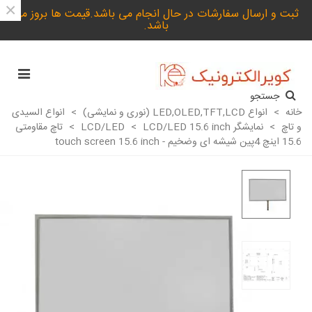
×
ثبت و ارسال سفارشات در حال انجام می باشد.قیمت ها بروز می
باشد.
جستجو
خانه
>
انواع LED,OLED,TFT,LCD (نوری و نمایشی)
>
انواع السیدی
و تاچ
>
نمایشگر LCD/LED
LCD/LED 15.6 inch
>
>
تاچ مقاومتی
15.6 اینچ 4پین شیشه ای وضخیم - touch screen 15.6 inch