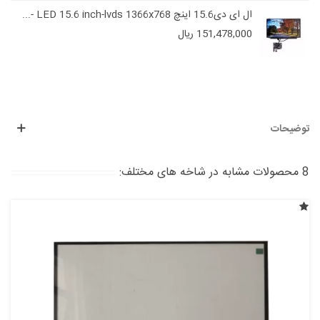
ال ای دی15.6 اینچ LED 15.6 inch-lvds 1366x768 -...
151,478,000 ریال
توضیحات
8 محصولات مشابه در شاخه های مختلف: