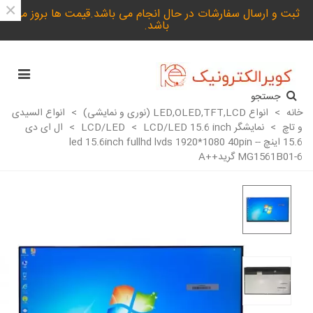
×
ثبت و ارسال سفارشات در حال انجام می باشد.قیمت ها بروز می
باشد.
جستجو
خانه
>
انواع LED,OLED,TFT,LCD (نوری و نمایشی)
>
انواع السیدی
و تاچ
>
نمایشگر LCD/LED
LCD/LED 15.6 inch
>
>
ال ای دی
15.6 اینچ -led 15.6inch fullhd lvds 1920*1080 40pin -
MG1561B01-6 گرید++A