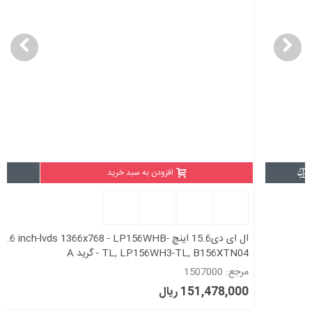
افزودن به سبد خرید
ال ای دی15.6 اینچ LED 15.6 inch-lvds 1366x768 - LP156WHB-
TL, LP156WH3-TL, B156XTN04 - گرید A
مرجع: 1507000
151,478,000 ریال