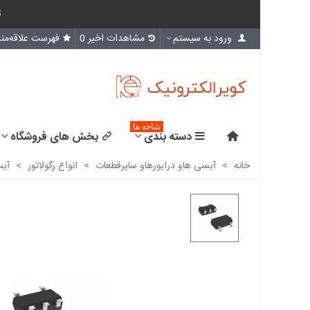
ث
ورود به سیستم
مشاهدات اخیر
0
فهرست علاقه‌مند
شاخه ها
دسته بندی
بخش های فروشگاه
خانه
>
آیسی هاو درایورهاو سایرقطعات
>
انواع رگولاتور
>
آیسی ln1134a332mr-g رگولاتور