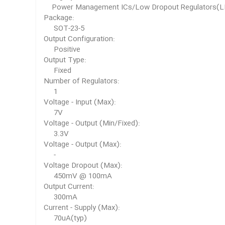
Power Management ICs/Low Dropout Regulators
Package:
SOT-23-5
Output Configuration:
Positive
Output Type:
Fixed
Number of Regulators:
1
Voltage - Input (Max):
7V
Voltage - Output (Min/Fixed):
3.3V
Voltage - Output (Max):
-
Voltage Dropout (Max):
450mV @ 100mA
Output Current:
300mA
Current - Supply (Max):
70uA(typ)