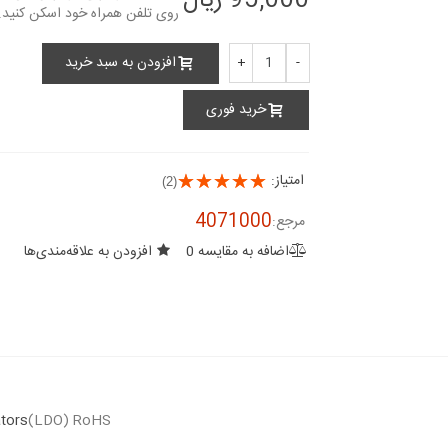
95,000 ریال
افزودن به سبد خرید
+
-
خرید فوری
امتیاز:
(2)
4071000
مرجع:
اضافه به مقایسه
0
افزودن به علاقه‌مندی‌ها
tors
(LDO) RoHS