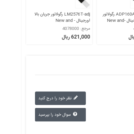
آیسی ADP160AUJZ-2.8 رگولاتور
LM2576T-adj رگولاتور جریان بالا
ولتاژ خطی - اورجینال -New and
اورجینال - New and
- New and original+گارانتی
original+گارانتی
مرجع: 4078000
مرجع: 4064000
621,000 ریال
219,000 ریال
نظر خود را درج کنید
سوال خود را بپرسید