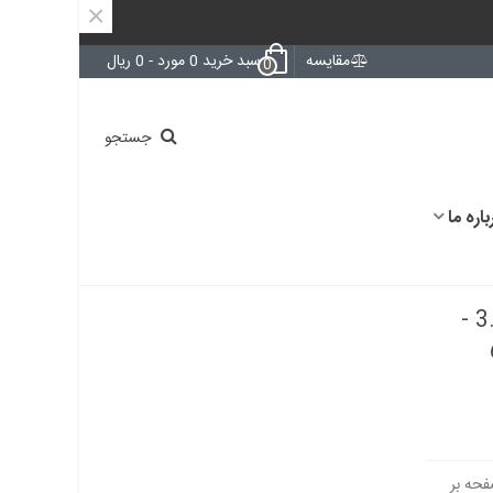
×
مقایسه
سبد خرید
0
مورد
-
0 ریال
0
جستجو
باره ما
آیسی ln1134a332mr-g رگولاتور 3.3V -