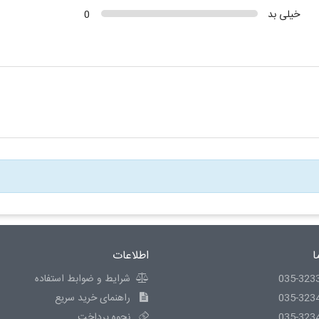
خیلی بد
0
ا
اطلاعات
035-323
شرایط و ضوابط استفاده
035-323
راهنمای خرید سریع
035-323
نحوه پرداخت