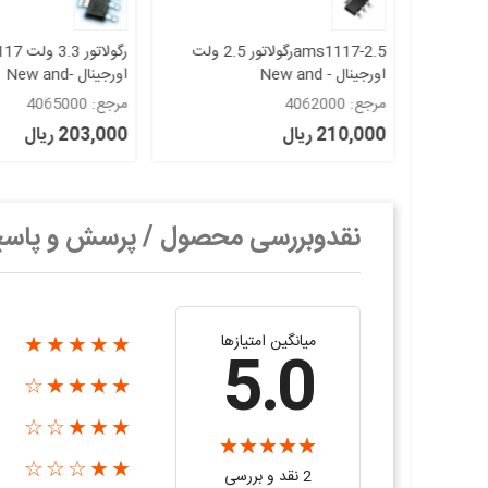
ams1117 SOT-223رگولاتور 1.8
ams1117-2.5رگولاتور 2.5 ولت
رگولاتور
اورجینال - New and
اورجینال -New and
original+گارانتی
original+گارانتی
مرجع: 4062000
مرجع: 4065000
210,000 ریال
203,000 ریال
نقدوبررسی محصول / پرسش و پاس
میانگین امتیازها
★★★★★
5.0
★★★★☆
★★★☆☆
★★☆☆☆
2 نقد و بررسی‌‌