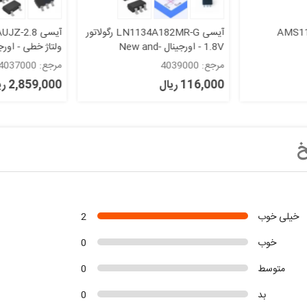
 3.3 ولت AMS1117
آیسی LN1134A182MR-G رگولاتور
1.8V - اورجینال -New and
original+گارانتی
original+گارانتی
مرجع: 4039000
مرجع: 4037000
116,000 ریال
2,859,000 ریال
خ
خیلی خوب
2
خوب
0
متوسط
0
بد
0