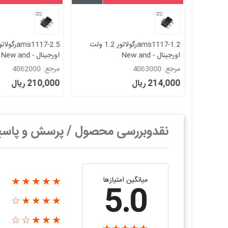
ور جریان بالا
ams1117-1.2رگولاتور 1.2 ولت
اورجینال - New and
اورجینال - New and
original+گارانتی
original+گارانتی
مرجع: 4063000
مرجع: 4062000
214,000 ریال
210,000 ریال
نقدوبررسی محصول / پرسش و پاس
میانگین امتیازها
★★★★★
5.0
★★★★☆
★★★☆☆