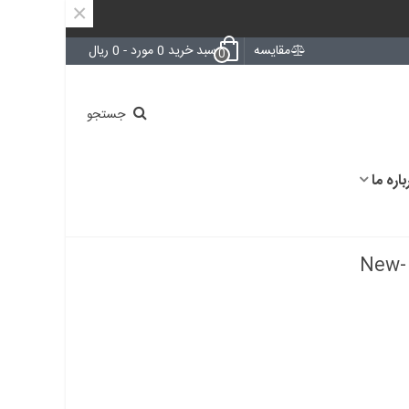
×
مقایسه
سبد خرید
0
مورد
-
0 ریال
0
جستجو
باره ما
رگولاتور 3.3 ولت AMS1117 اورجینال -New