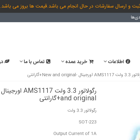
بت و ارسال سفارشات در حال انجام می باشد.قیمت ها بروز می باشد.
ی‌ها
اطلاعات
خرید عمده
تماس با ما
در
AMS11 اورجینال -New and original+گارانتی
and original+گارانتی
رگولاتور 3.3 ولت
SOT-223
Output Current of 1A