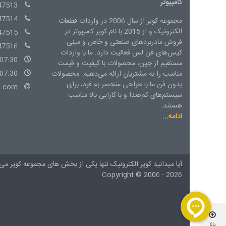
کامپیوتر
47513
47514
مجموعه کویر از سال 2006 در واردات قطعات
الکترونیک و از 2015 با نام کویر کامپیوتر در
47515
فروش مادربردهای صنعتی و خاص و مینی
47516
کیس‌های فن لس فعالیت دارد. ما با واردات
07:30 - 15:00 شنبه الی چهارشنبه
مستقیم از چین، محصولات با کیفیت و قیمت
07:30 - 14:00 پنج شنبه
مناسب را به مشتریان ارائه می‌دهیم. محصولات
بدون فن ما با طراحی منحصر به فرد، برای
l.com
سیستم‌های کم‌صدا و با کارایی بالا مناسب
هستند.
ادامه...
آیا میدانید کویر الکترونیک تنها یکی از بخش های
مجموعه کویر
می 
Copyright ©
2006 - 2026
بالا