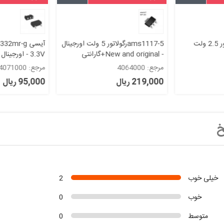
ams1117-2.5رگولاتور 2.5 ولت
ams1117-5رگولاتور 5 ولت اورجینال
- New and original+گارانتی
original+گارانتی
مرجع: 4064000
مرجع: 4071000
219,000 ریال
95,000 ریال
خ
خیلی خوب
2
خوب
0
متوسط
0