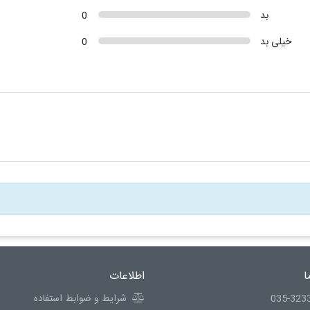
بد
0
خیلی بد
0
ا
اطلاعات
035-323
شرایط و ضوابط استفاده