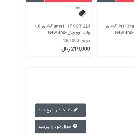
آیسی ln1134a332mr-g رگولاتور
ams1117 SOT-223رگولاتور 1.8
3.3V - اورجینال -New and
ولت اورجینال -New and
original+گارانتی
original+گارانتی
مرجع: 4061000
مرجع: 4039000
219,000 ریال
116,000 ریال
نظر خود را درج کنید
سوال خود را بپرسید