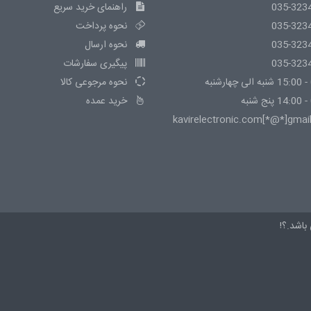
035-323
راهنمای خرید سریع
035-323
نحوه پرداخت
035-323
نحوه ارسال
035-323
پیگیری سفارشات
نحوه مرجوعی کالا
خرید عمده
kavirelectronic.com[*@*]gmai
باشد.؟!