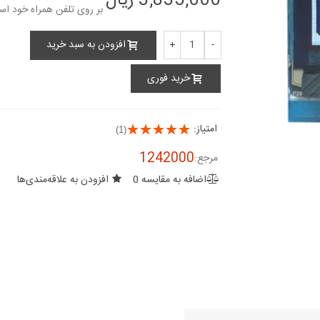
3,835,000 ریال
White 64x48 IIC
SPI...
4,270,000 ریال
افزودن به سبد خرید
+
-
nch Blue 64x48
خرید فوری
eries / SSD1306
2,727,000 ریال
امتیاز:
(1)
0.66 inch OLED
lue 64x48 IIC /...
1242000
مرجع:
4,079,000 ریال
اضافه به مقایسه
0
افزودن به علاقه‌مندی‌ها
0.66 inch OLED
e 64x48 IIC SPI
/...
4,285,000 ریال