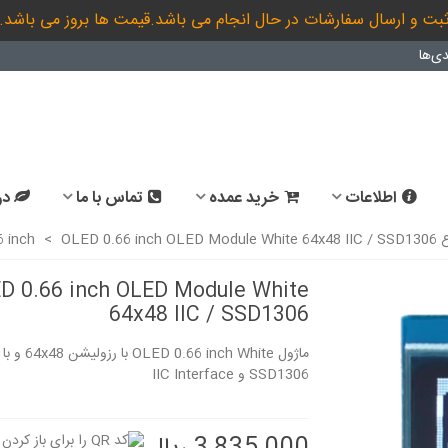
بت و ارسال سفارشات در حال انجام می باشد.قیمت ها بروز می باشد.
ی‌ها
اطلاعات
خرید عمده
تماس با ما
در
OLE
OLED 0.66 inch OLED Module White 64x48 IIC / SSD1306
>
 inch
D 0.66 inch OLED Module White
64x48 IIC / SSD1306
برد STM32F103C8T6 board
ch White 64x48
ماژول ED 0.66 inch White
IIC SPI Series /...
18,090,000 ریال
SSD1306 و IIC Interface
2,809,000 ریال
0.66 inch OLED