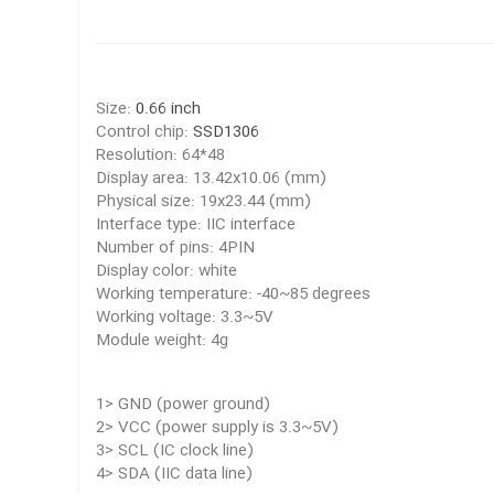
Size:
0.66 inch
Control chip:
SSD1306
Resolution: 64*48
Display area: 13.42x10.06 (mm)
Physical size: 19x23.44 (mm)
Interface type: IIC interface
Number of pins: 4PIN
Display color: white
Working temperature: -40~85 degrees
Working voltage: 3.3~5V
Module weight: 4g
1> GND (power ground)
2> VCC (power supply is 3.3~5V)
3> SCL (IC clock line)
4> SDA (IIC data line)