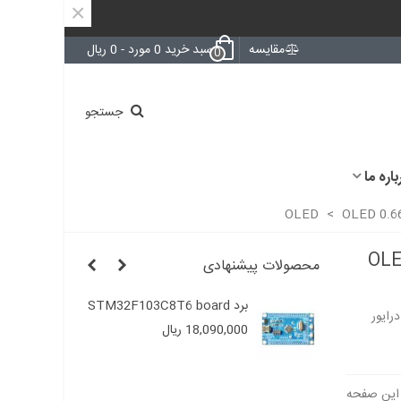
×
مقایسه
سبد خرید
0
مورد
-
0 ریال
0
جستجو
باره ما
>
OLED 0.66
OLE
محصولات پیشنهادی
OLED 0.66 in
برد STM32F103C8T6 board
8
OL با رزولیشن 64x48 و با درایور
..
18,090,000 ریال
00
D
OLED 