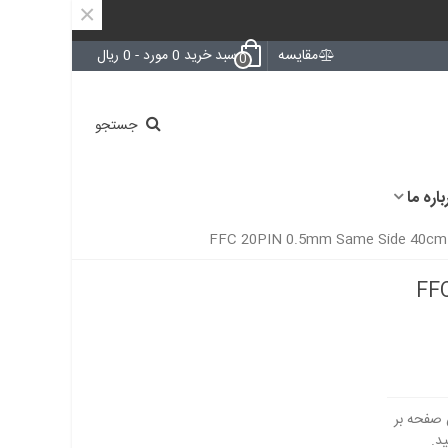
×
مقایسه
سبد خرید
0
مورد
-
0 ریال
0
جستجو
باره ما
FFC 