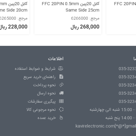
FFC 20PIN 0.5mm
کابل 20پین FFC 20PIN 0.5mm
کابل 
me Side 20cm
Same Side 25cm
مرجع: 6266000
مرجع: 6265000
268,000 ریال
228,000 ریال
ا
اطلاعات
035-323
شرایط و ضوابط استفاده
035-323
راهنمای خرید سریع
035-323
نحوه پرداخت
035-323
نحوه ارسال
035-323
پیگیری سفارشات
نحوه مرجوعی کالا
خرید عمده
kavirelectronic.com[*@*]gmai