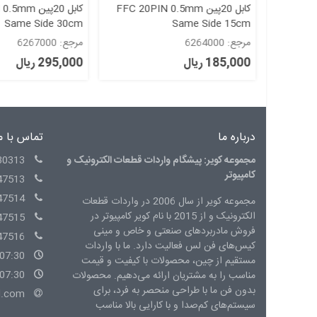
FFC 20PIN
کابل 20پین FFC 20PIN 0.5mm
کابل 20پین 
Same Side 30cm
Same Side 15cm
مرجع: 6264000
مرجع: 6267000
185,000 ریال
295,000 ریال
درباره ما
تماس با م
مجموعه کویر: پیشگام واردات قطعات الکترونیک و
30313
کامپیوتر
47513
47514
مجموعه کویر از سال 2006 در واردات قطعات
الکترونیک و از 2015 با نام کویر کامپیوتر در
47515
فروش مادربردهای صنعتی و خاص و مینی
47516
کیس‌های فن لس فعالیت دارد. ما با واردات
07:30 - 15:00 شنبه الی چهارشنبه
مستقیم از چین، محصولات با کیفیت و قیمت
07:30 - 14:00 پنج شنبه
مناسب را به مشتریان ارائه می‌دهیم. محصولات
بدون فن ما با طراحی منحصر به فرد، برای
l.com
سیستم‌های کم‌صدا و با کارایی بالا مناسب