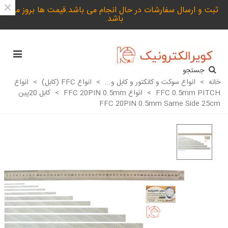
×
ثبت و ارسال سفارشات در حال انجام می باشد.قیمت ها بروز می
باشد.
جستجو
خانه
>
انواع سوکت و کانکتور و کابل و...
>
انواع FFC (کابل)
>
انواع
FFC 0.5mm PITCH
>
انواع FFC 20PIN 0.5mm
>
کابل 20پین
FFC 20PIN 0.5mm Same Side 25cm