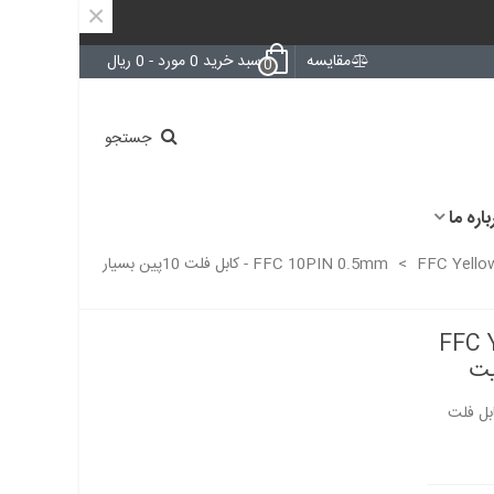
×
مقایسه
سبد خرید
0
مورد
-
0 ریال
0
جستجو
باره ما
>
FFC Yellow 10PIN 0.5mm Same Side 15cm - کابل فلت 10پین بسیار
FFC 
FFC Yellow 10PIN 0. - کابل فلت