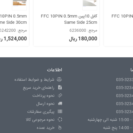
FFC 10PIN 0.5mm
کابل 10پین FFC 10PIN 0.5mm
 10PIN 0.5mm
Same Side 25cm
10پین بسیار با کیفیت
مرجع: 6236000
مرجع: 6242200
180,000 ریال
1,524,000 ریال
ا
اطلاعات
035-323
شرایط و ضوابط استفاده
035-323
راهنمای خرید سریع
035-323
نحوه پرداخت
035-323
نحوه ارسال
035-323
پیگیری سفارشات
نحوه مرجوعی کالا
خرید عمده