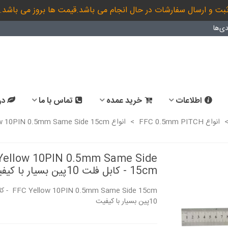
بت و ارسال سفارشات در حال انجام می باشد.قیمت ها بروز می باشد.
ی‌ها
اطلاعات
خرید عمده
تماس با ما
در
انواع FFC 0.5mm PITCH
>
انواع FFC 10PIN 0.5mm
Yellow 10PIN 0.5mm Same Side
15cm - کابل فلت 10پین بسیار با کیفیت
5mm Same Side 15cm
10پین بسیار با کیفیت