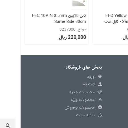
FFC Yellow
کابل 10پین FFC 10PIN 0.5mm
Same Side 30cm - کابل فلت
Same Side 30cm
Side 35cm
مرجع: 6237000
مرجع: 6238000
220,000 ریال
243,000 ریال
بخش های فروشگاه
ورود
ثبت نام
محصولات جدید
محصولات ویژه
محصولات پرفروش
نقشه سایت