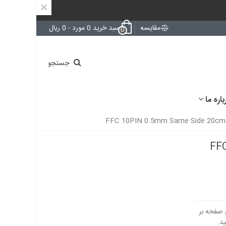
×
مقایسه
سبد خرید
0
مورد
-
0 ریال
0
جستجو
باره ما
FFC 