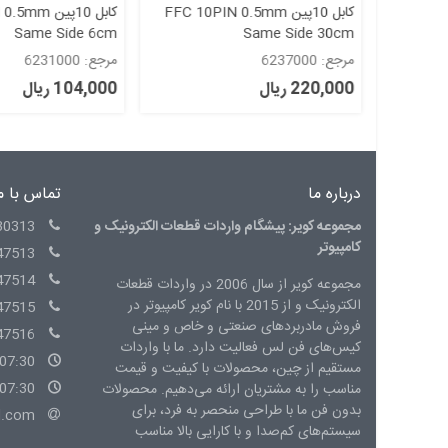
FFC 10PIN
کابل 10پین FFC 10PIN 0.5mm
کابل 10پین 
Same Side 6cm
Same Side 30cm
مرجع: 6237000
مرجع: 6231000
220,000 ریال
104,000 ریال
درباره ما
تماس با م
مجموعه کویر: پیشگام واردات قطعات الکترونیک و
30313
کامپیوتر
47513
47514
مجموعه کویر از سال 2006 در واردات قطعات
الکترونیک و از 2015 با نام کویر کامپیوتر در
47515
فروش مادربردهای صنعتی و خاص و مینی
47516
کیس‌های فن لس فعالیت دارد. ما با واردات
07:30 - 15:00 شنبه الی چهارشنبه
مستقیم از چین، محصولات با کیفیت و قیمت
07:30 - 14:00 پنج شنبه
مناسب را به مشتریان ارائه می‌دهیم. محصولات
بدون فن ما با طراحی منحصر به فرد، برای
l.com
سیستم‌های کم‌صدا و با کارایی بالا مناسب