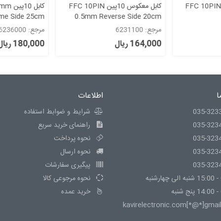
FFC 10PIN 0.5mm
کابل معکوس 10پین FFC 10PIN
کابل 
me Side 25cm
0.5mm Reverse Side 20cm
مرجع: 6231100
مرجع: 6236000
164,000 ریال
180,000 ریال
ا
اطلاعات
035-323
شرایط و ضوابط استفاده
035-323
راهنمای خرید سریع
035-323
نحوه پرداخت
035-323
نحوه ارسال
035-323
پیگیری سفارشات
نحوه مرجوعی کالا
خرید عمده
kavirelectronic.com[*@*]gmai