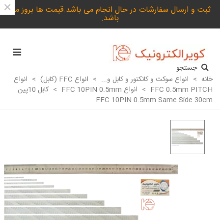
×
ثبت و ارسال سفارشات در حال انجام می باشد.قیمت ها بروز می
باشد.
جستجو
خانه
>
انواع سوکت و کانکتور و کابل و...
>
انواع FFC (کابل)
>
انواع
FFC 0.5mm PITCH
>
انواع FFC 10PIN 0.5mm
>
کابل 10پین
FFC 10PIN 0.5mm Same Side 30cm