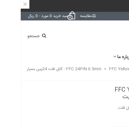
×
مقایسه
سبد خرید
0
مورد
-
0 ریال
0
جستجو
باره ما
>
FFC Yellow 24PIN 0.5mm Same Side 10cm - کابل فلت 24پین بسیار
FFC 
FFC Yellow 24PIN 0 - کابل فلت