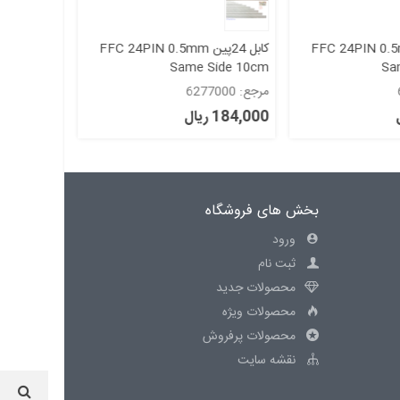
24پین FFC 24PIN 0.5mm
کابل 24پین FFC 24PIN 0.5mm
Side 30cm
Same Side 10cm
Sa
مرجع: 6277000
مرجع: 6282000
184,000 ریال
384,000 ریال
بخش های فروشگاه
ورود
ثبت نام
محصولات جدید
محصولات ویژه
محصولات پرفروش
نقشه سایت