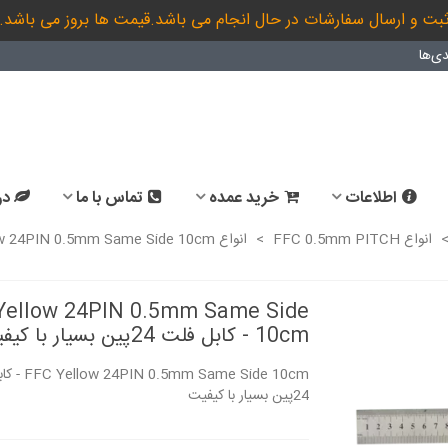
بت و ارسال سفارشات در حال انجام می باشد.قیمت ها بروز می باشد.
ی‌ها
اطلاعات
خرید عمده
تماس با ما
در
انواع FFC 0.5mm PITCH
>
انواع FFC 24PIN 0.5mm
Yellow 24PIN 0.5mm Same Side
10cm - کابل فلت 24پین بسیار با کیفیت
.5mm Same Side 10cm
24پین بسیار با کیفیت