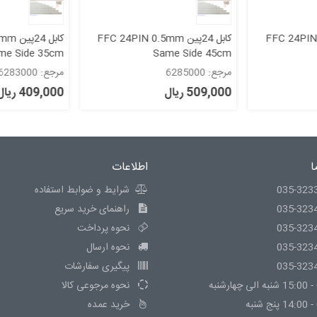
FFC 24PIN 0.5mm
کابل 24پین FFC 24PIN 0.5mm
کابل 
me Side 35cm
Same Side 45cm
مرجع: 6285000
مرجع: 6283000
509,000 ریال
409,000 ریال
ا
اطلاعات
035-323
شرایط و ضوابط استفاده
035-323
راهنمای خرید سریع
035-323
نحوه پرداخت
035-323
نحوه ارسال
035-323
پیگیری سفارشات
نحوه مرجوعی کالا
خرید عمده