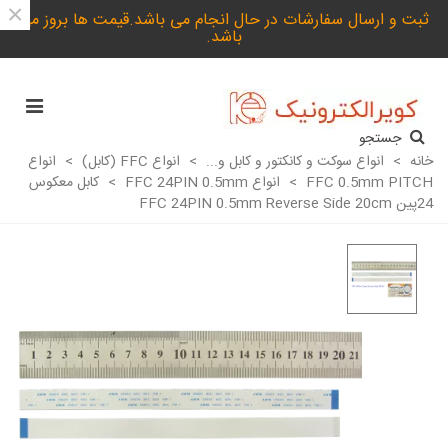
×
ثبت و ارسال سفارشات در حال انجام می باشد.قیمت ها بروز می
باشد.
جستجو
خانه
>
انواع سوکت و کانکتور و کابل و...
>
انواع FFC (کابل)
>
انواع
FFC 0.5mm PITCH
>
انواع FFC 24PIN 0.5mm
>
کابل معکوس
24پین FFC 24PIN 0.5mm Reverse Side 20cm