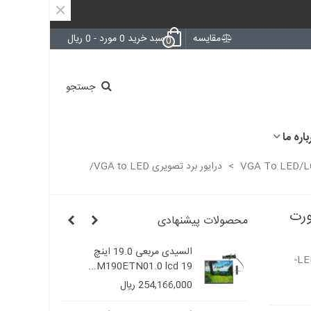
×
مقایسه
سبد خرید
0
مورد
-
0 ریال
0
جستجو
باره ما
VGA To LED/
>
درایور برد تصویری VGA to LED/
VGA to/ ساپورت
محصولات پیشنهادی
السیدی مربعی 19.0 اینچ
السیدی مربعی 19.0 اینچ
درایور برد تصویری VGA to LED / نمایش VGA روی LED-
M190ETN01.0 lcd 19...
M190E
254,166,000 ریال