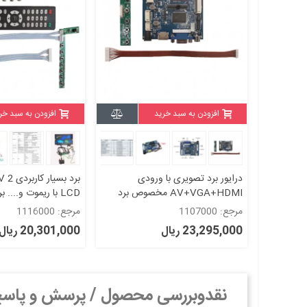
افزودن به سبد خرید
افزودن به سبد خر
درایور برد تصویری با ورودی
برد بس
AV+VGA+HDMI مخصوص برد
LCD با ریموت و.... برد تصویری
رزبری، نانو پای، بیگل بن و ...
مرجع: 1107000
مرجع: 1116000
23,295,000 ریال
20,301,000 ریال
نقدوبررسی محصول / پرسش و پاس