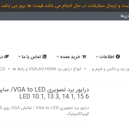
بت و ارسال سفارشات در حال انجام می باشد.قیمت ها بروز می باشد.
ی‌ها
اطلاعات
خرید عمده
تماس با ما
در
ور برد و باکس و فریم و...
>
انواع درایور برد VGA,AV,HDMI و رابط ها
>
LCD
درایور برد تصویری  LED
LED 10.1, 13.3, 14.1, 15.6
السیدی مربعی 19.0 اینچ
TN01.0 lcd 19...
M190ETN01.0 lcd 19...
کویرالکترونیک
254,166,000 ریال
254,166,000 ریال