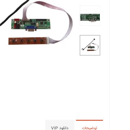
توضیحات
دانلود VIP