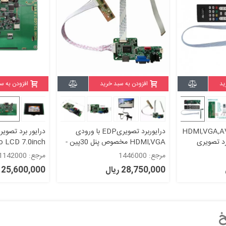
ید
افزودن به سبد خرید
افزودن به س
یار کاربردی HDMI,VGA,AV 2
درایوربرد تصویریEDP با ورودی
درایور برد تصویر
HDMI,VGA مخصوص پنل 30پین -
 LCD 7.0inch
eDP HDMI VGA Audio LCD
مرجع: 1446000
مرجع: 1142000
Controller Board
28,750,000 ریال
25,600,000 ریال
خ