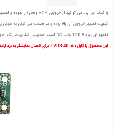
با کمک این برد می توانید از خروجی VGA وصل آن نموده و تصویر را روی LED های موجود در فروشگاه نمایش داد.
کیفیت تصویر خروجی آن بالا بوده و در صنعت می توان به عنوان یک
تغذیه این برد 5 تا 12 ولت DC است. همچنین شفافیت، رنگ، جهت نمایش، سایز تصویر و ... با استفاده از کیبرد تنطیم می شود.
این محصول با کابل LVDS 40 pin، برای اتصال نمایشگر به برد ارائه می گردد.