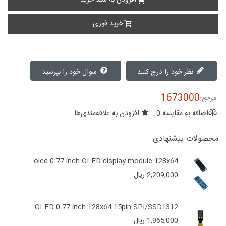
افزودن به سبد خرید
خرید فوری
نظر خود را درج کنید
سوال خود را بپرسید
1673000
مرجع:
اضافه به مقایسه
0
افزودن به علاقه‌مندی‌ها
محصولات پیشنهادی
oled 0.77 inch OLED display module 128x64...
2,209,000 ریال
OLED 0.77 inch 128x64 15pin SPI/SSD1312
1,965,000 ریال