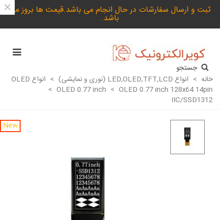
×
ثبت و ارسال سفارشات در حال انجام می باشد.قیمت ها بروز می
باشد.
جستجو
خانه
>
انواع LED,OLED,TFT,LCD (نوری و نمایشی)
>
انواع OLED
>
OLED 0.77 inch
>
OLED 0.77 inch 128x64 14pin
IIC/SSD1312
New