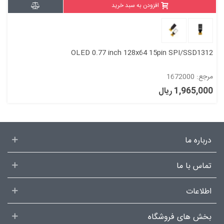
افزودن به سبد خرید
OLED 0.77 inch 128x64 15pin SPI/SSD1312
مرجع: 1672000
1,965,000 ریال
درباره ما
تماس با ما
اطلاعات
بخش های فروشگاه