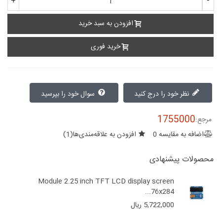
+
-
افزودن به سبد خرید
خرید فوری
نظر خود را درج کنید
سوال خود را بپرسید
1755000
مرجع:
اضافه به مقایسه
0
افزودن به علاقه‌مندی‌ها
(
1
)
محصولات پیشنهادی
Module 2.25 inch TFT LCD display screen
76x284...
5,722,000 ریال