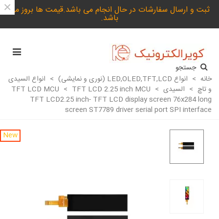
×
ثبت و ارسال سفارشات در حال انجام می باشد.قیمت ها بروز می
باشد.
جستجو
خانه
>
انواع LED,OLED,TFT,LCD (نوری و نمایشی)
>
انواع السیدی
و تاچ
>
السیدی TFT LCD MCU
>
TFT LCD 2.25 inch MCU
>
TFT LCD2.25 inch- TFT LCD display screen 76x284 long
screen ST7789 driver serial port SPI interface
New