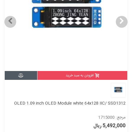
افزودن به سبد خرید
OLED 1.09 inch OLED Module white 64x128 IIC/ SSD1312
مرجع: 1715000
5,492,000 ریال