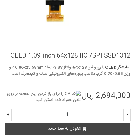
OLED 1.09 inch 64x128 IIC /SPI SSD1312
نمایشگر OLED
با رزولوشن 64x128، ولتاژ 3.3V، ابعاد 10.86x25.58mm، و
وزن 0.65-0.70 گرم، مناسب پروژه‌های الکترونیکی سبک و کم‌مصرف است.
2,694,000 ریال
+
-
افزودن به سبد خرید