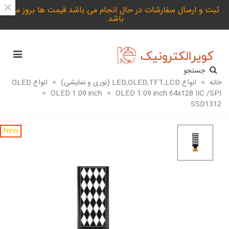
×
ثبت و ارسال سفارشات در حال انجام می باشد.قیمت ها بروز می
باشد.
جستجو
خانه
>
انواع LED,OLED,TFT,LCD (نوری و نمایشی)
>
انواع OLED
>
OLED 1.09 inch
>
OLED 1.09 inch 64x128 IIC /SPI
SSD1312
New