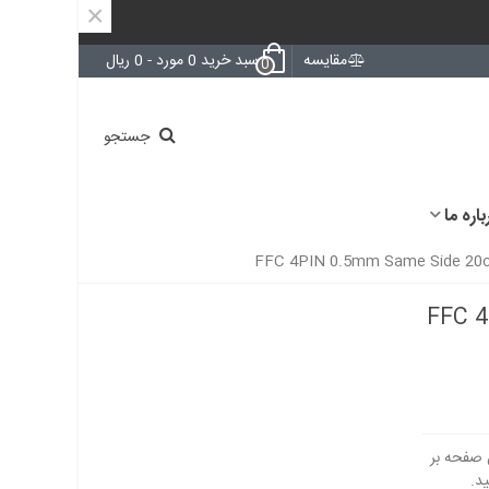
×
مقایسه
سبد خرید
0
مورد
-
0 ریال
0
جستجو
باره ما
FFC 4P