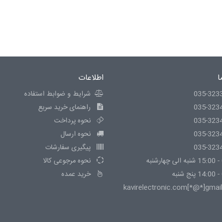
ا
اطلاعات
035-323
شرایط و ضوابط استفاده
035-323
راهنمای خرید سریع
035-323
نحوه پرداخت
035-323
نحوه ارسال
035-323
پیگیری سفارشات
نحوه مرجوعی کالا
خرید عمده
kavirelectronic.com[*@*]gmai