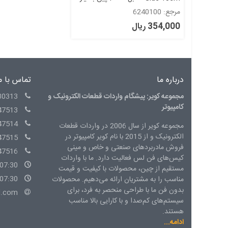
با کیفیت
مرجع: 6240100
354,000 ریال
درباره ما
تماس با م
مجموعه کویر: پیشگام واردات قطعات الکترونیک و
30313
کامپیوتر
47513
47514
مجموعه کویر از سال 2006 در واردات قطعات
الکترونیک و از 2015 با نام کویر کامپیوتر در
47515
فروش مادربردهای صنعتی و خاص و مینی
47516
کیس‌های فن لس فعالیت دارد. ما با واردات
07:30 - 15:00 شنبه الی چهارشنبه
مستقیم از چین، محصولات با کیفیت و قیمت
07:30 - 14:00 پنج شنبه
مناسب را به مشتریان ارائه می‌دهیم. محصولات
بدون فن ما با طراحی منحصر به فرد، برای
l.com
سیستم‌های کم‌صدا و با کارایی بالا مناسب
هستند.
ادامه...