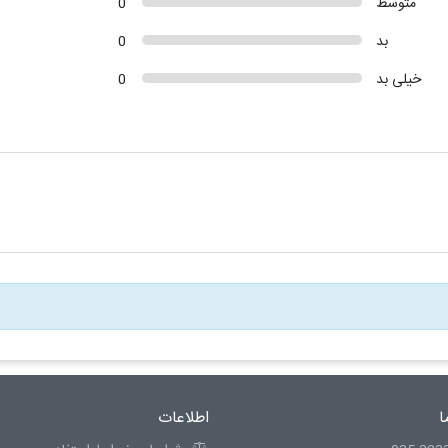
متوسط
0
بد
0
خیلی بد
0
ا
اطلاعات