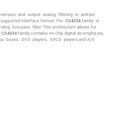
nversion and output analog filtering in an8-pin
he supported interface format.The
CS4334
family is
log low-pass filter.This architecture allows for
e
CS4334
family contains on-chip digital de-empha-sis,
-top boxes, DVD players, SVCD players,and A/V