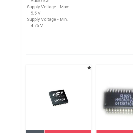
Audio ICs
Supply Voltage - Max:
5.5 V
Supply Voltage - Min:
4.75 V