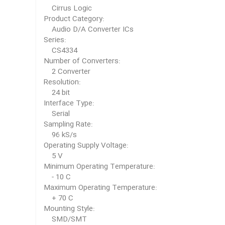
Cirrus Logic
Product Category:
Audio D/A Converter ICs
Series:
CS4334
Number of Converters:
2 Converter
Resolution:
24 bit
Interface Type:
Serial
Sampling Rate:
96 kS/s
Operating Supply Voltage:
5 V
Minimum Operating Temperature:
- 10 C
Maximum Operating Temperature:
+ 70 C
Mounting Style:
SMD/SMT