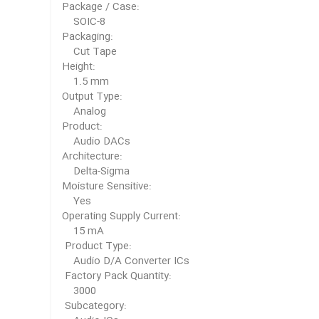
Package / Case:
SOIC-8
Packaging:
Cut Tape
Height:
1.5 mm
Output Type:
Analog
Product:
Audio DACs
Architecture:
Delta-Sigma
Moisture Sensitive:
Yes
Operating Supply Current:
15 mA
Product Type:
Audio D/A Converter ICs
Factory Pack Quantity:
3000
Subcategory: