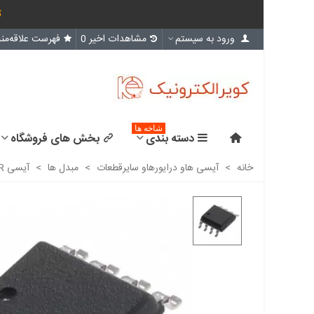
ث
ورود به سیستم
مشاهدات اخیر
0
فهرست علاقه‌مند
شاخه ها
دسته بندی
بخش های فروشگاه
خانه
>
آیسی هاو درایورهاو سایرقطعات
>
مبدل ها
>
آیسی CS4334-KSZR مبدل دیجیتال به آنالوگ - اورجینال -New and original+گارانتی