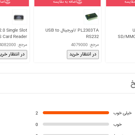
مقایسه
اضافه به مقایسه
اضاف
U
PL2303TA /اورجینال USB to
.0 Single Slot
Card Reader
RS232
SD/MMC
roller-GL827L
converters/cables/dongles
Contr
مرجع: 4079000
مرجع: 4082000
در انتظار خرید
در انتظار خری
خ
خیلی خوب
2
خوب
0