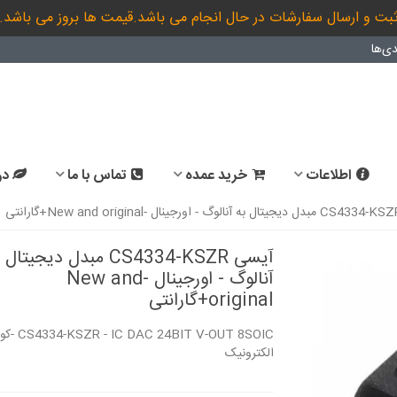
بت و ارسال سفارشات در حال انجام می باشد.قیمت ها بروز می باشد.
ی‌ها
اطلاعات
خرید عمده
تماس با ما
در
آیسی CS4334-KSZR مبدل دیجیتال
آنالوگ - اورجینال -New and
original+گارانتی
SZR - IC DAC 24BIT V-OUT 8SOIC
الکترونیک