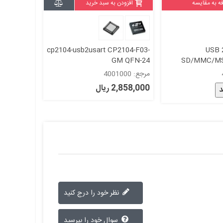
ه به مقایسه
افزودن به سبد خرید
cp2104-usb2usart CP2104-F03-
USB 2
GM QFN-24
SD/MMC/MS 
Cont
مرجع: 4001000
2,858,000 ریال
د
نظر خود را درج کنید
سوال خود را بپرسید