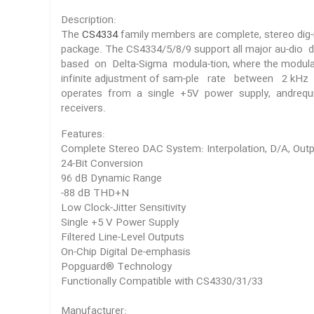
Description:
The
CS4334
family members are complete, stereo dig-
package. The CS4334/5/8/9 support all major au-dio d
based on Delta-Sigma modula-tion, where the modulator
infinite adjustment of sam-ple rate between 2 kH
operates from a single +5V power supply, andrequi
receivers.
Features:
Complete Stereo DAC System: Interpolation, D/A, Outpu
24-Bit Conversion
96 dB Dynamic Range
-88 dB THD+N
Low Clock-Jitter Sensitivity
Single +5 V Power Supply
Filtered Line-Level Outputs
On-Chip Digital De-emphasis
Popguard® Technology
Functionally Compatible with CS4330/31/33
Manufacturer: