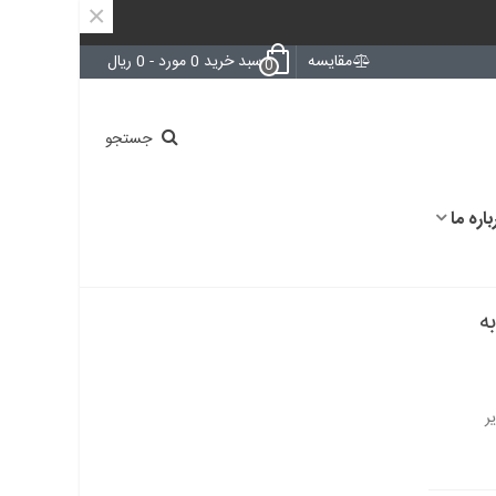
×
مقایسه
سبد خرید
0
مورد
-
0 ریال
0
جستجو
باره ما
 به
CS4334-K -کویر