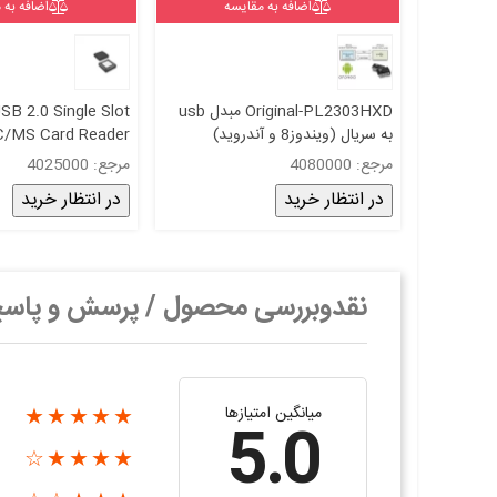
اضافه به مقایسه
اضافه به 
Original-PL2303HXD مبدل usb
SB 2.0 Single Slot
به سریال (ویندوز8 و آندروید)
/MS Card Reader
oller-GL827L -QFN
مرجع: 4080000
مرجع: 4025000
در انتظار خرید
در انتظار خرید
نقدوبررسی محصول / پرسش و پاس
میانگین امتیازها
★★★★★
5.0
★★★★☆