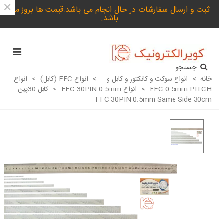
×
ثبت و ارسال سفارشات در حال انجام می باشد.قیمت ها بروز می
باشد.
جستجو
خانه
>
انواع سوکت و کانکتور و کابل و...
>
انواع FFC (کابل)
>
انواع
FFC 0.5mm PITCH
>
انواع FFC 30PIN 0.5mm
>
کابل 30پین
FFC 30PIN 0.5mm Same Side 30cm